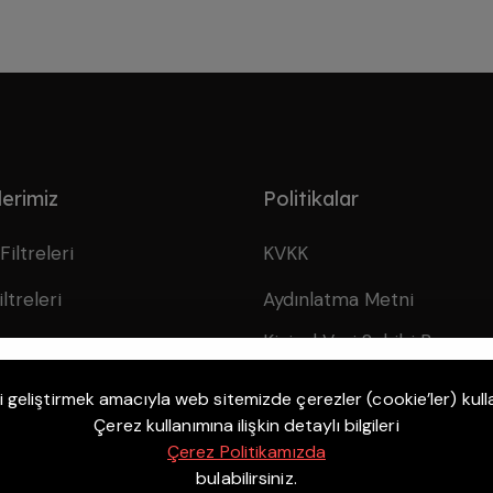
lerimiz
Politikalar
Filtreleri
KVKK
ltreleri
Aydınlatma Metni
Kişisel Veri Sahibi Başvuru
Filtreleri
Formu
 Hava Filtreleri
 geliştirmek amacıyla web sitemizde çerezler (cookie’ler) kull
Çerez kullanımına ilişkin detaylı bilgileri
Çerez Politikamızda
bulabilirsiniz.