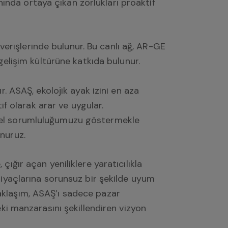
nda ortaya çıkan zorlukları proaktif
ışverişlerinde bulunur. Bu canlı ağ, AR-GE
 gelişim kültürüne katkıda bulunur.
r. ASAŞ, ekolojik ayak izini en aza
 olarak arar ve uygular.
esel sorumluluğumuzu göstermekle
nuruz.
ığır açan yeniliklere yaratıcılıkla
tiyaçlarına sorunsuz bir şekilde uyum
aklaşım, ASAŞ’ı sadece pazar
eki manzarasını şekillendiren vizyon