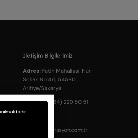
İletişim Bilgilerimiz
Adres:
Fatih Mahallesi, Hür
Sokak No:4/1, 54580
Arifiye/Sakarya
(
0
264) 229 50 51
Telefon:
anılmaktadır.
E-posta:
info@asasfiltrasyon.com.tr